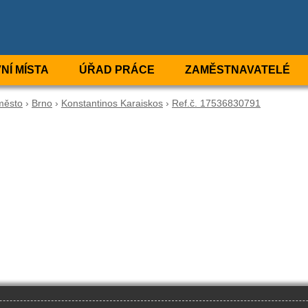
NÍ MÍSTA
ÚŘAD PRÁCE
ZAMĚSTNAVATELÉ
město
›
Brno
›
Konstantinos Karaiskos
›
Ref.č. 17536830791