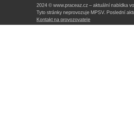
2024 © www.praceaz.cz – aktuální nabídka vo
Tyto stránky neprovozuje MPSV. Poslední aktu
Kontakt na provozovatele