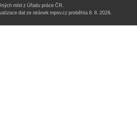
lných míst z Úřadu práce ČR.
alizace dat ze stránek mpsv.cz proběhla 8. 8. 2026.