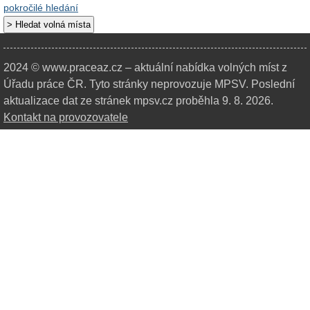
pokročilé hledání
2024 © www.praceaz.cz – aktuální nabídka volných míst z
Úřadu práce ČR.
Tyto stránky neprovozuje MPSV. Poslední
aktualizace dat ze stránek mpsv.cz proběhla 9. 8. 2026.
Kontakt na provozovatele