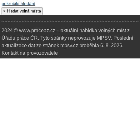
pokročilé hledání
2024 © www.praceaz.cz – aktuální nabídka volných míst z
Úřadu práce ČR.
Tyto stránky neprovozuje MPSV. Poslední
aktualizace dat ze stránek mpsv.cz proběhla 6. 8. 2026.
Kontakt na provozovatele