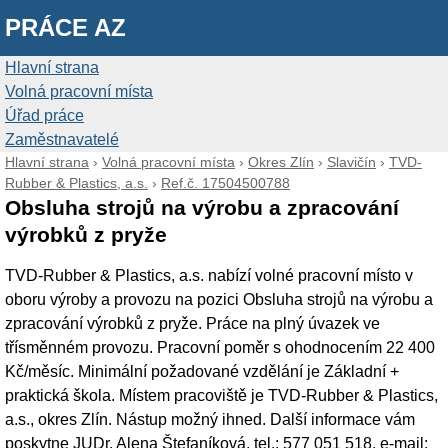
PRÁCE AZ
Hlavní strana
Volná pracovní místa
Úřad práce
Zaměstnavatelé
Hlavní strana
›
Volná pracovní místa
›
Okres Zlín
›
Slavičín
›
TVD-
Rubber & Plastics, a.s.
›
Ref.č. 17504500788
Obsluha strojů na výrobu a zpracování
výrobků z pryže
TVD-Rubber & Plastics, a.s. nabízí volné pracovní místo v
oboru výroby a provozu na pozici Obsluha strojů na výrobu a
zpracování výrobků z pryže. Práce na plný úvazek ve
třísměnném provozu. Pracovní poměr s ohodnocením 22 400
Kč/měsíc. Minimální požadované vzdělání je Základní +
praktická škola. Místem pracoviště je TVD-Rubber & Plastics,
a.s., okres Zlín. Nástup možný ihned. Další informace vám
poskytne JUDr. Alena Štefaníková, tel.: 577 051 518, e-mail: