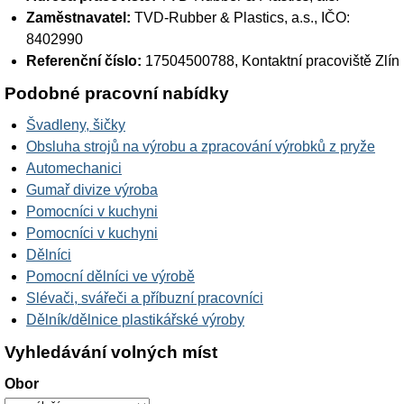
Zaměstnavatel:
TVD-Rubber & Plastics, a.s.
, IČO:
8402990
Referenční číslo:
17504500788, Kontaktní pracoviště Zlín
Podobné pracovní nabídky
Švadleny, šičky
Obsluha strojů na výrobu a zpracování výrobků z pryže
Automechanici
Gumař divize výroba
Pomocníci v kuchyni
Pomocníci v kuchyni
Dělníci
Pomocní dělníci ve výrobě
Slévači, svářeči a příbuzní pracovníci
Dělník/dělnice plastikářské výroby
Vyhledávání volných míst
Obor