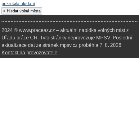
pokročilé hledání
2024 © www.praceaz.cz – aktuální nabídka volných míst z
Úřadu práce ČR.
Tyto stránky neprovozuje MPSV. Poslední
aktualizace dat ze stránek mpsv.cz proběhla 7. 8. 2026.
Kontakt na provozovatele