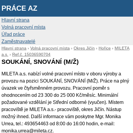
PRÁCE AZ
Hlavní strana
Volná pracovní místa
Úřad práce
Zaměstnavatelé
Hlavní strana
›
Volná pracovní místa
›
Okres Jičín
›
Hořice
›
MILETA
a.s.
›
Ref.č. 15036590704
SOUKÁNÍ, SNOVÁNÍ (M/Ž)
MILETA a.s. nabízí volné pracovní místo v oboru výroby a
provozu na pozici SOUKÁNÍ, SNOVÁNÍ (M/Ž). Práce na plný
úvazek ve čtyřsměnném provozu. Pracovní poměr s
ohodnocením od 23 300 do 25 000 Kč/měsíc. Minimální
požadované vzdělání je Střední odborné (vyučen). Místem
pracoviště je MILETA a.s.- pracoviště, okres Jičín. Nástup
možný ihned. Další informace vám poskytne Mgr. Monika
Urrea, tel.: 493654463 od 8:00 do 16:00 hodin, e-mail:
monika.urrea@mileta.cz.