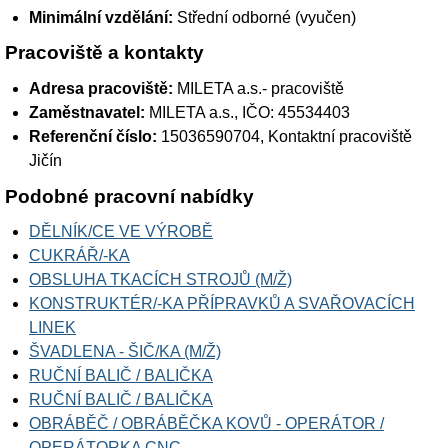
Minimální vzdělání:
Střední odborné (vyučen)
Pracoviště a kontakty
Adresa pracoviště:
MILETA a.s.- pracoviště
Zaměstnavatel:
MILETA a.s.
, IČO: 45534403
Referenční číslo:
15036590704, Kontaktní pracoviště
Jičín
Podobné pracovní nabídky
DĚLNÍK/CE VE VÝROBĚ
CUKRÁŘ/-KA
OBSLUHA TKACÍCH STROJŮ (M/Ž)
KONSTRUKTÉR/-KA PŘÍPRAVKŮ A SVAŘOVACÍCH
LINEK
ŠVADLENA - ŠIČ/KA (M/Ž)
RUČNÍ BALIČ / BALIČKA
RUČNÍ BALIČ / BALIČKA
OBRÁBĚČ / OBRÁBĚČKA KOVŮ - OPERÁTOR /
OPERÁTORKA CNC