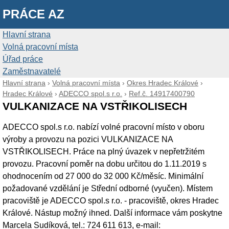
PRÁCE AZ
Hlavní strana
Volná pracovní místa
Úřad práce
Zaměstnavatelé
Hlavní strana
›
Volná pracovní místa
›
Okres Hradec Králové
›
Hradec Králové
›
ADECCO spol.s r.o.
›
Ref.č. 14917400790
VULKANIZACE NA VSTŘIKOLISECH
ADECCO spol.s r.o. nabízí volné pracovní místo v oboru
výroby a provozu na pozici VULKANIZACE NA
VSTŘIKOLISECH. Práce na plný úvazek v nepřetržitém
provozu. Pracovní poměr na dobu určitou do 1.11.2019 s
ohodnocením od 27 000 do 32 000 Kč/měsíc. Minimální
požadované vzdělání je Střední odborné (vyučen). Místem
pracoviště je ADECCO spol.s r.o. - pracoviště, okres Hradec
Králové. Nástup možný ihned. Další informace vám poskytne
Marcela Sudíková, tel.: 724 611 613, e-mail: