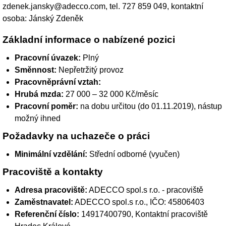
zdenek.jansky@adecco.com, tel. 727 859 049, kontaktní
osoba: Jánský Zdeněk
Základní informace o nabízené pozici
Pracovní úvazek:
Plný
Směnnost:
Nepřetržitý provoz
Pracovněprávní vztah:
Hrubá mzda:
27 000 – 32 000 Kč/měsíc
Pracovní poměr:
na dobu určitou (do 01.11.2019), nástup
možný ihned
Požadavky na uchazeče o práci
Minimální vzdělání:
Střední odborné (vyučen)
Pracoviště a kontakty
Adresa pracoviště:
ADECCO spol.s r.o. - pracoviště
Zaměstnavatel:
ADECCO spol.s r.o.
, IČO: 45806403
Referenční číslo:
14917400790, Kontaktní pracoviště