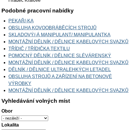
Hradec Králové
Podobné pracovní nabídky
PEKAŘ/-KA
OBSLUHA KOVOOBRÁBĚCÍCH STROJŮ
SKLADOVÝ/-Á MANIPULANT/ MANIPULANTKA
MONTÁŽNÍ DĚLNÍK / DĚLNICE KABELOVÝCH SVAZKŮ
TŘÍDIČ / TŘÍDIČKA TEXTILU
POMOCNÝ DĚLNÍK / DĚLNICE SLÉVÁRENSKÝ
MONTÁŽNÍ DĚLNÍK / DĚLNICE KABELOVÝCH SVAZKŮ
DĚLNÍK / DĚLNICE ULTRALEHKÝCH LETADEL
OBSLUHA STROJŮ A ZAŘÍZENÍ NA BETONOVÉ
VÝROBKY
MONTÁŽNÍ DĚLNÍK / DĚLNICE KABELOVÝCH SVAZKŮ
Vyhledávání volných míst
Obor
Lokalita