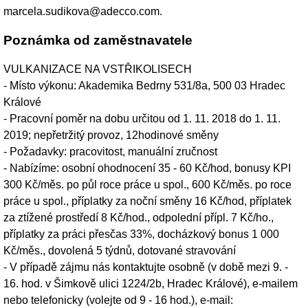
marcela.sudikova@adecco.com.
Poznámka od zaměstnavatele
VULKANIZACE NA VSTŘIKOLISECH
- Místo výkonu: Akademika Bedrny 531/8a, 500 03 Hradec
Králové
- Pracovní poměr na dobu určitou od 1. 11. 2018 do 1. 11.
2019; nepřetržitý provoz, 12hodinové směny
- Požadavky: pracovitost, manuální zručnost
- Nabízíme: osobní ohodnocení 35 - 60 Kč/hod, bonusy KPI
300 Kč/měs. po půl roce práce u spol., 600 Kč/měs. po roce
práce u spol., příplatky za noční směny 16 Kč/hod, příplatek
za ztížené prostředí 8 Kč/hod., odpolední přípl. 7 Kč/ho.,
příplatky za práci přesčas 33%, docházkový bonus 1 000
Kč/měs., dovolená 5 týdnů, dotované stravování
- V případě zájmu nás kontaktujte osobně (v době mezi 9. -
16. hod. v Šimkově ulici 1224/2b, Hradec Králové), e-mailem
nebo telefonicky (volejte od 9 - 16 hod.), e-mail: