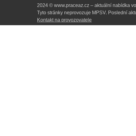
2024 © www.praceaz.cz – aktuální nabídka vo
Tyto stránky neprovozuje MPSV. Poslední aktu
Kontakt na provozovatele