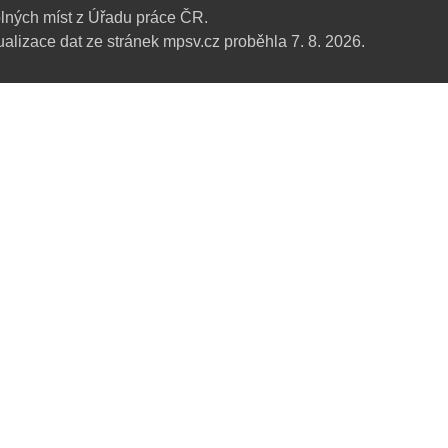
lných míst z Úřadu práce ČR.
alizace dat ze stránek mpsv.cz proběhla 7. 8. 2026.