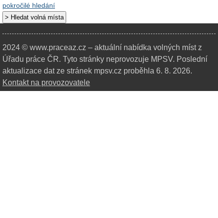
pokročilé hledání
2024 © www.praceaz.cz – aktuální nabídka volných míst z
Úřadu práce ČR.
Tyto stránky neprovozuje MPSV. Poslední
aktualizace dat ze stránek mpsv.cz proběhla 6. 8. 2026.
Kontakt na provozovatele