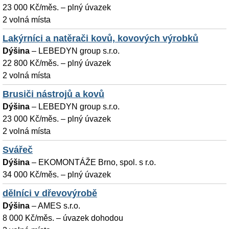
23 000 Kč/měs. – plný úvazek
2 volná místa
Lakýrníci a natěrači kovů, kovových výrobků
Dýšina
–
LEBEDYN group s.r.o.
22 800 Kč/měs. – plný úvazek
2 volná místa
Brusiči nástrojů a kovů
Dýšina
–
LEBEDYN group s.r.o.
23 000 Kč/měs. – plný úvazek
2 volná místa
Svářeč
Dýšina
–
EKOMONTÁŽE Brno, spol. s r.o.
34 000 Kč/měs. – plný úvazek
dělníci v dřevovýrobě
Dýšina
–
AMES s.r.o.
8 000 Kč/měs. – úvazek dohodou