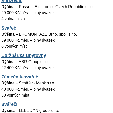
Seřizovač
Dýšina
–
Possehl Electronics Czech Republic s.r.o.
29 000 Kč/měs. – plný úvazek
4 volná místa
Svářeč
Dýšina
–
EKOMONTÁŽE Brno, spol. s r.o.
39 000 Kč/měs. – plný úvazek
6 volných míst
Údržbár/ka ubytovny
Dýšina
–
ABR Group s.r.o.
22 400 Kč/měs. – plný úvazek
Zámečník-svářeč
Dýšina
–
Schäfer - Menk s.r.o.
40 000 Kč/měs. – plný úvazek
30 volných míst
Svářeči
Dýšina
–
LEBEDYN group s.r.o.