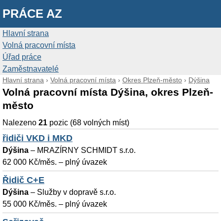
PRÁCE AZ
Hlavní strana
Volná pracovní místa
Úřad práce
Zaměstnavatelé
Hlavní strana
›
Volná pracovní místa
›
Okres Plzeň-město
›
Dýšina
Volná pracovní místa Dýšina, okres Plzeň-
město
Nalezeno
21
pozic (68 volných míst)
řidiči VKD i MKD
Dýšina
–
MRAZÍRNY SCHMIDT s.r.o.
62 000 Kč/měs. – plný úvazek
Řidič C+E
Dýšina
–
Služby v dopravě s.r.o.
55 000 Kč/měs. – plný úvazek