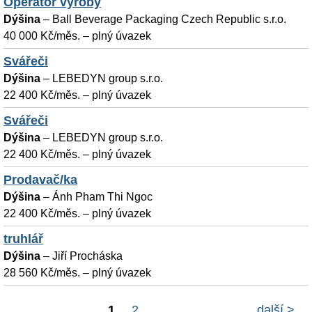
Operátor výroby
Dýšina
–
Ball Beverage Packaging Czech Republic s.r.o.
40 000 Kč/měs. – plný úvazek
Svářeči
Dýšina
–
LEBEDYN group s.r.o.
22 400 Kč/měs. – plný úvazek
Svářeči
Dýšina
–
LEBEDYN group s.r.o.
22 400 Kč/měs. – plný úvazek
Prodavač/ka
Dýšina
–
Ánh Pham Thi Ngoc
22 400 Kč/měs. – plný úvazek
truhlář
Dýšina
–
Jiří Procháska
28 560 Kč/měs. – plný úvazek
1
2
další >