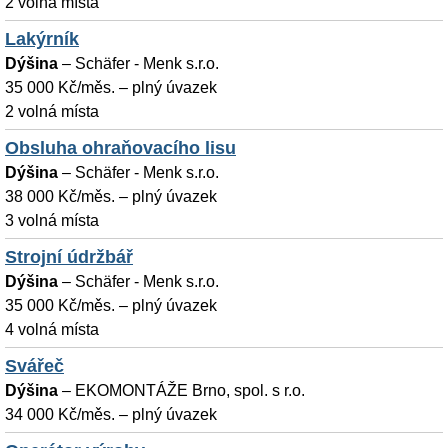
2 volná místa
Lakýrník
Dýšina
–
Schäfer - Menk s.r.o.
35 000 Kč/měs. – plný úvazek
2 volná místa
Obsluha ohraňovacího lisu
Dýšina
–
Schäfer - Menk s.r.o.
38 000 Kč/měs. – plný úvazek
3 volná místa
Strojní údržbář
Dýšina
–
Schäfer - Menk s.r.o.
35 000 Kč/měs. – plný úvazek
4 volná místa
Svářeč
Dýšina
–
EKOMONTÁŽE Brno, spol. s r.o.
34 000 Kč/měs. – plný úvazek