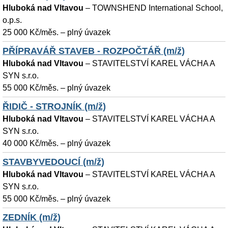
Hluboká nad Vltavou
–
TOWNSHEND International School,
o.p.s.
25 000 Kč/měs. – plný úvazek
PŘÍPRAVÁŘ STAVEB - ROZPOČTÁŘ (m/ž)
Hluboká nad Vltavou
–
STAVITELSTVÍ KAREL VÁCHA A
SYN s.r.o.
55 000 Kč/měs. – plný úvazek
ŘIDIČ - STROJNÍK (m/ž)
Hluboká nad Vltavou
–
STAVITELSTVÍ KAREL VÁCHA A
SYN s.r.o.
40 000 Kč/měs. – plný úvazek
STAVBYVEDOUCÍ (m/ž)
Hluboká nad Vltavou
–
STAVITELSTVÍ KAREL VÁCHA A
SYN s.r.o.
55 000 Kč/měs. – plný úvazek
ZEDNÍK (m/ž)