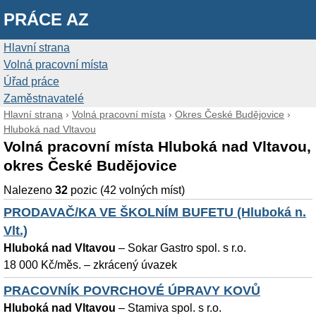
PRÁCE AZ
Hlavní strana
Volná pracovní místa
Úřad práce
Zaměstnavatelé
Hlavní strana
›
Volná pracovní místa
›
Okres České Budějovice
›
Hluboká nad Vltavou
Volná pracovní místa Hluboká nad Vltavou,
okres České Budějovice
Nalezeno
32
pozic (42 volných míst)
PRODAVAČ/KA VE ŠKOLNÍM BUFETU (Hluboká n.
Vlt.)
Hluboká nad Vltavou
–
Sokar Gastro spol. s r.o.
18 000 Kč/měs. – zkrácený úvazek
PRACOVNÍK POVRCHOVÉ ÚPRAVY KOVŮ
Hluboká nad Vltavou
–
Stamiva spol. s r.o.