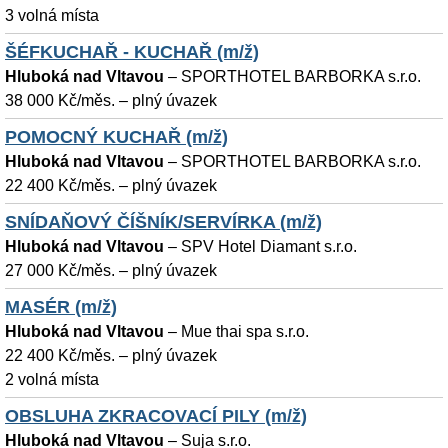
3 volná místa
ŠÉFKUCHAŘ - KUCHAŘ (m/ž)
Hluboká nad Vltavou
–
SPORTHOTEL BARBORKA s.r.o.
38 000 Kč/měs. – plný úvazek
POMOCNÝ KUCHAŘ (m/ž)
Hluboká nad Vltavou
–
SPORTHOTEL BARBORKA s.r.o.
22 400 Kč/měs. – plný úvazek
SNÍDAŇOVÝ ČÍŠNÍK/SERVÍRKA (m/ž)
Hluboká nad Vltavou
–
SPV Hotel Diamant s.r.o.
27 000 Kč/měs. – plný úvazek
MASÉR (m/ž)
Hluboká nad Vltavou
–
Mue thai spa s.r.o.
22 400 Kč/měs. – plný úvazek
2 volná místa
OBSLUHA ZKRACOVACÍ PILY (m/ž)
Hluboká nad Vltavou
–
Suja s.r.o.