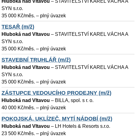
Hluboká nad Vltavou
–
STAVITELSTVÍ KAREL VÁCHA A
SYN s.r.o.
35 000 Kč/měs. – plný úvazek
TESAŘ (m/ž)
Hluboká nad Vltavou
–
STAVITELSTVÍ KAREL VÁCHA A
SYN s.r.o.
35 000 Kč/měs. – plný úvazek
STAVEBNÍ TRUHLÁŘ (m/ž)
Hluboká nad Vltavou
–
STAVITELSTVÍ KAREL VÁCHA A
SYN s.r.o.
35 000 Kč/měs. – plný úvazek
ZÁSTUPCE VEDOUCÍHO PRODEJNY (m/ž)
Hluboká nad Vltavou
–
BILLA, spol. s r. o.
40 000 Kč/měs. – plný úvazek
POKOJSKÁ, UKLÍZEČ, MYTÍ NÁDOBÍ (m/ž)
Hluboká nad Vltavou
–
LH Hotels & Resorts s.r.o.
23 500 Kč/měs. – plný úvazek