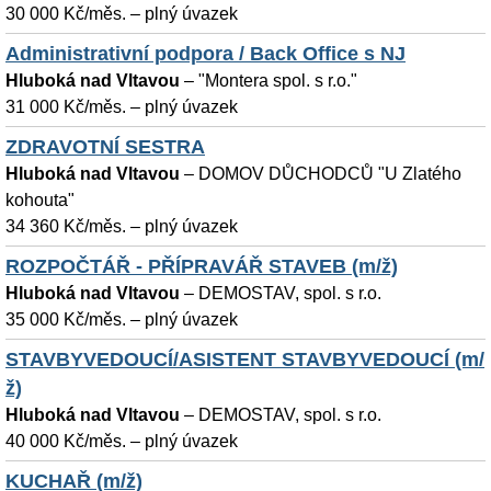
30 000 Kč/měs. – plný úvazek
Administrativní podpora / Back Office s NJ
Hluboká nad Vltavou
–
"Montera spol. s r.o."
31 000 Kč/měs. – plný úvazek
ZDRAVOTNÍ SESTRA
Hluboká nad Vltavou
–
DOMOV DŮCHODCŮ "U Zlatého
kohouta"
34 360 Kč/měs. – plný úvazek
ROZPOČTÁŘ - PŘÍPRAVÁŘ STAVEB (m/ž)
Hluboká nad Vltavou
–
DEMOSTAV, spol. s r.o.
35 000 Kč/měs. – plný úvazek
STAVBYVEDOUCÍ/ASISTENT STAVBYVEDOUCÍ (m/
ž)
Hluboká nad Vltavou
–
DEMOSTAV, spol. s r.o.
40 000 Kč/měs. – plný úvazek
KUCHAŘ (m/ž)