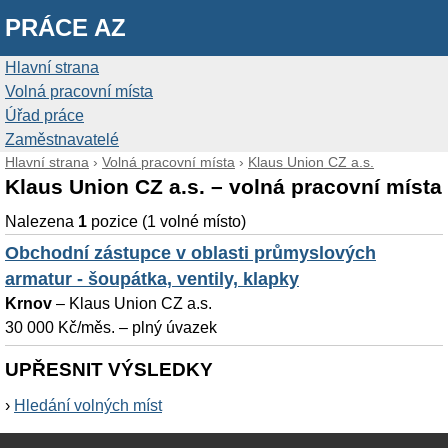
PRÁCE AZ
Hlavní strana
Volná pracovní místa
Úřad práce
Zaměstnavatelé
Hlavní strana
›
Volná pracovní místa
›
Klaus Union CZ a.s.
Klaus Union CZ a.s. – volná pracovní místa
Nalezena
1
pozice (1 volné místo)
Obchodní zástupce v oblasti průmyslových
armatur - šoupátka, ventily, klapky
Krnov
–
Klaus Union CZ a.s.
30 000 Kč/měs. – plný úvazek
UPŘESNIT VÝSLEDKY
›
Hledání volných míst