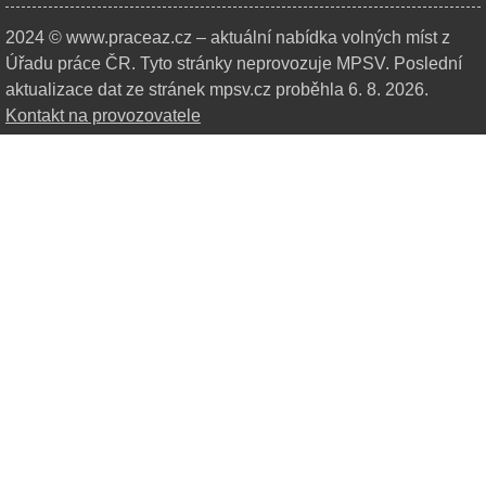
2024 © www.praceaz.cz – aktuální nabídka volných míst z
Úřadu práce ČR.
Tyto stránky neprovozuje MPSV. Poslední
aktualizace dat ze stránek mpsv.cz proběhla 6. 8. 2026.
Kontakt na provozovatele