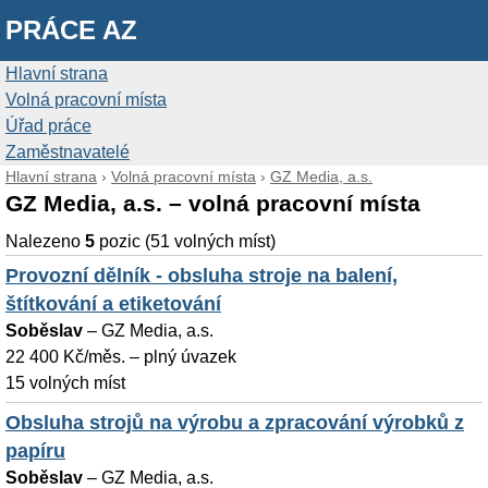
PRÁCE AZ
Hlavní strana
Volná pracovní místa
Úřad práce
Zaměstnavatelé
Hlavní strana
›
Volná pracovní místa
›
GZ Media, a.s.
GZ Media, a.s. – volná pracovní místa
Nalezeno
5
pozic (51 volných míst)
Provozní dělník - obsluha stroje na balení,
štítkování a etiketování
Soběslav
–
GZ Media, a.s.
22 400 Kč/měs. – plný úvazek
15 volných míst
Obsluha strojů na výrobu a zpracování výrobků z
papíru
Soběslav
–
GZ Media, a.s.