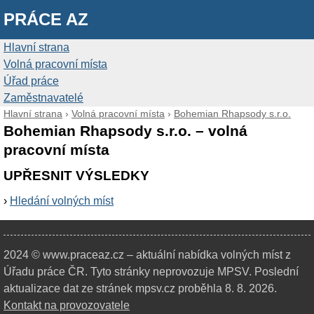
PRÁCE AZ
Hlavní strana
Volná pracovní místa
Úřad práce
Zaměstnavatelé
Hlavní strana
›
Volná pracovní místa
›
Bohemian Rhapsody s.r.o.
Bohemian Rhapsody s.r.o. – volná
pracovní místa
UPŘESNIT VÝSLEDKY
›
Hledání volných míst
2024 © www.praceaz.cz – aktuální nabídka volných míst z
Úřadu práce ČR.
Tyto stránky neprovozuje MPSV. Poslední
aktualizace dat ze stránek mpsv.cz proběhla 8. 8. 2026.
Kontakt na provozovatele