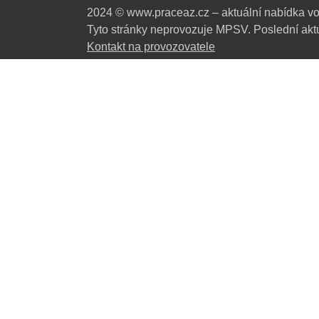
2024 © www.praceaz.cz – aktuální nabídka vo
Tyto stránky neprovozuje MPSV. Poslední aktu
Kontakt na provozovatele