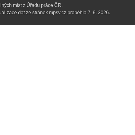
lných míst z Úřadu práce ČR.
alizace dat ze stránek mpsv.cz proběhla 7. 8. 2026.