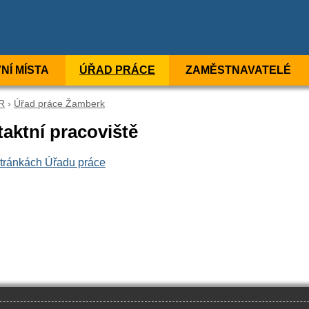
NÍ MÍSTA
ÚŘAD PRÁCE
ZAMĚSTNAVATELÉ
ČR
›
Úřad práce Žamberk
aktní pracoviště
tránkách Úřadu práce