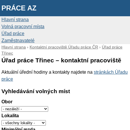
PRÁCE AZ
Hlavní strana
Volná pracovní místa
Úřad práce
Zaměstnavatelé
Hlavní strana
›
Kontaktní pracoviště Úřadu práce ČR
›
Úřad práce
Třinec
Úřad práce Třinec – kontaktní pracoviště
Aktuální úřední hodiny a kontakty najdete na
stránkách Úřadu
práce
Vyhledávání volných míst
Obor
Lokalita
Minimální mzda