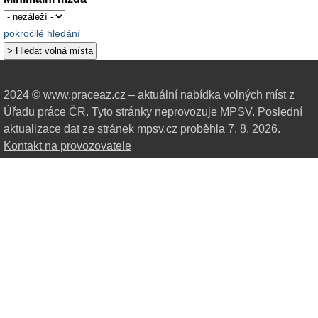
pokročilé hledání
2024 © www.praceaz.cz – aktuální nabídka volných míst z
Úřadu práce ČR.
Tyto stránky neprovozuje MPSV. Poslední
aktualizace dat ze stránek mpsv.cz proběhla 7. 8. 2026.
Kontakt na provozovatele