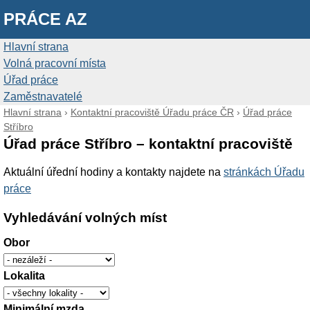
PRÁCE AZ
Hlavní strana
Volná pracovní místa
Úřad práce
Zaměstnavatelé
Hlavní strana
›
Kontaktní pracoviště Úřadu práce ČR
›
Úřad práce
Stříbro
Úřad práce Stříbro – kontaktní pracoviště
Aktuální úřední hodiny a kontakty najdete na
stránkách Úřadu
práce
Vyhledávání volných míst
Obor
Lokalita
Minimální mzda