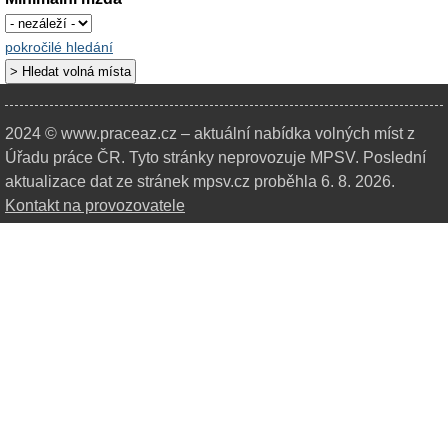
pokročilé hledání
2024 © www.praceaz.cz – aktuální nabídka volných míst z
Úřadu práce ČR.
Tyto stránky neprovozuje MPSV. Poslední
aktualizace dat ze stránek mpsv.cz proběhla 6. 8. 2026.
Kontakt na provozovatele