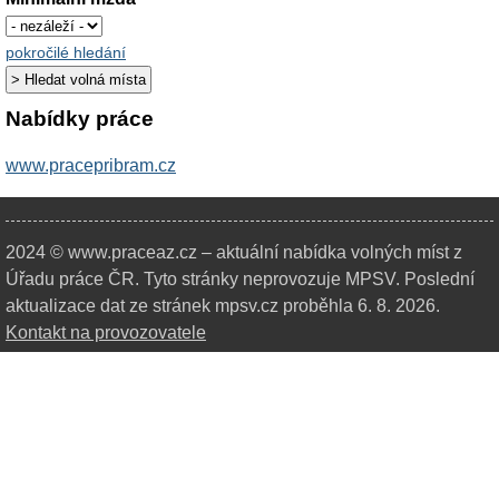
pokročilé hledání
Nabídky práce
www.pracepribram.cz
2024 © www.praceaz.cz – aktuální nabídka volných míst z
Úřadu práce ČR.
Tyto stránky neprovozuje MPSV. Poslední
aktualizace dat ze stránek mpsv.cz proběhla 6. 8. 2026.
Kontakt na provozovatele