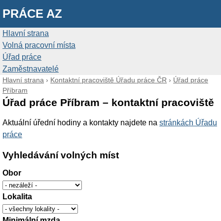
PRÁCE AZ
Hlavní strana
Volná pracovní místa
Úřad práce
Zaměstnavatelé
Hlavní strana
›
Kontaktní pracoviště Úřadu práce ČR
›
Úřad práce
Příbram
Úřad práce Příbram – kontaktní pracoviště
Aktuální úřední hodiny a kontakty najdete na
stránkách Úřadu
práce
Vyhledávání volných míst
Obor
Lokalita
Minimální mzda