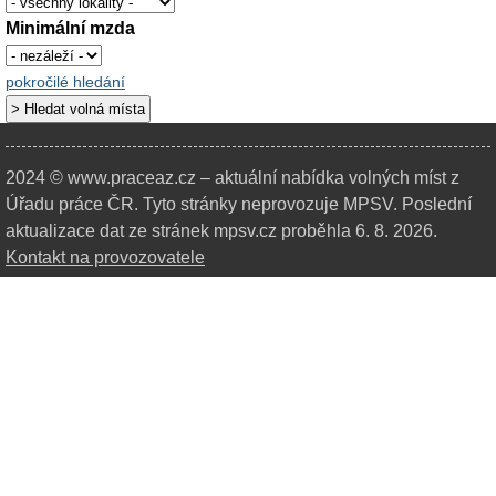
Minimální mzda
pokročilé hledání
2024 © www.praceaz.cz – aktuální nabídka volných míst z
Úřadu práce ČR.
Tyto stránky neprovozuje MPSV. Poslední
aktualizace dat ze stránek mpsv.cz proběhla 6. 8. 2026.
Kontakt na provozovatele