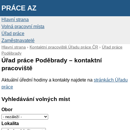
PRÁCE AZ
Hlavní strana
Volná pracovní místa
Úřad práce
Zaměstnavatelé
Hlavní strana
›
Kontaktní pracoviště Úřadu práce ČR
›
Úřad práce
Poděbrady
Úřad práce Poděbrady – kontaktní
pracoviště
Aktuální úřední hodiny a kontakty najdete na
stránkách Úřadu
práce
Vyhledávání volných míst
Obor
Lokalita