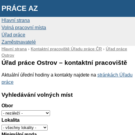
PRÁCE AZ
Hlavní strana
Volná pracovní místa
Úřad práce
Zaměstnavatelé
Hlavní strana
›
Kontaktní pracoviště Úřadu práce ČR
›
Úřad práce
Ostrov
Úřad práce Ostrov – kontaktní pracoviště
Aktuální úřední hodiny a kontakty najdete na
stránkách Úřadu
práce
Vyhledávání volných míst
Obor
Lokalita
Minimální mzda