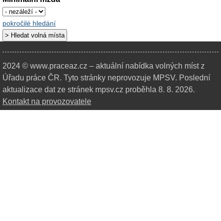
pokročilé hledání
2024 © www.praceaz.cz – aktuální nabídka volných míst z
Úřadu práce ČR.
Tyto stránky neprovozuje MPSV. Poslední
aktualizace dat ze stránek mpsv.cz proběhla 8. 8. 2026.
Kontakt na provozovatele