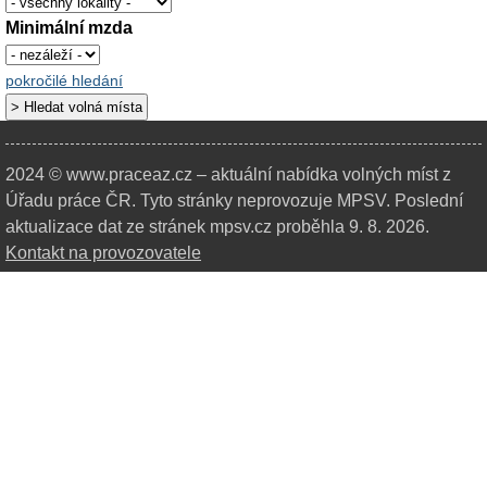
Minimální mzda
pokročilé hledání
2024 © www.praceaz.cz – aktuální nabídka volných míst z
Úřadu práce ČR.
Tyto stránky neprovozuje MPSV. Poslední
aktualizace dat ze stránek mpsv.cz proběhla 9. 8. 2026.
Kontakt na provozovatele