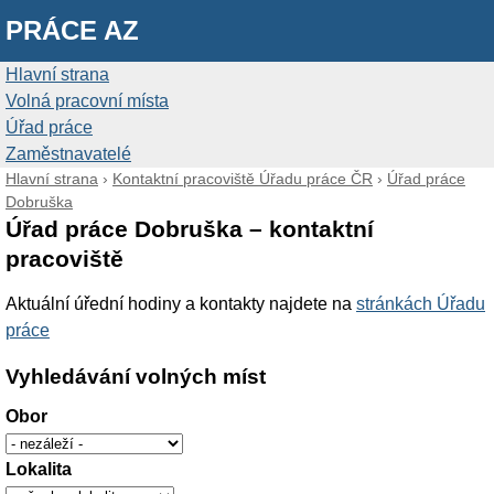
PRÁCE AZ
Hlavní strana
Volná pracovní místa
Úřad práce
Zaměstnavatelé
Hlavní strana
›
Kontaktní pracoviště Úřadu práce ČR
›
Úřad práce
Dobruška
Úřad práce Dobruška – kontaktní
pracoviště
Aktuální úřední hodiny a kontakty najdete na
stránkách Úřadu
práce
Vyhledávání volných míst
Obor
Lokalita