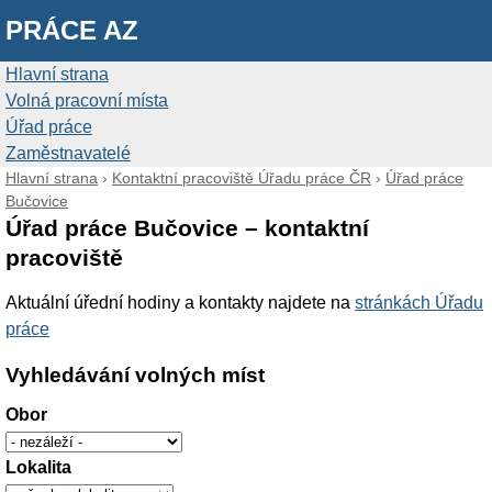
PRÁCE AZ
Hlavní strana
Volná pracovní místa
Úřad práce
Zaměstnavatelé
Hlavní strana
›
Kontaktní pracoviště Úřadu práce ČR
›
Úřad práce
Bučovice
Úřad práce Bučovice – kontaktní
pracoviště
Aktuální úřední hodiny a kontakty najdete na
stránkách Úřadu
práce
Vyhledávání volných míst
Obor
Lokalita