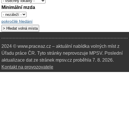
Minimální mzda
pokročilé hledání
2024 © www.praceaz.cz – aktuální nabídka volných míst z
Úřadu práce ČR.
Tyto stránky neprovozuje MPSV. Poslední
aktualizace dat ze stránek mpsv.cz proběhla 7. 8. 2026.
Kontakt na provozovatele