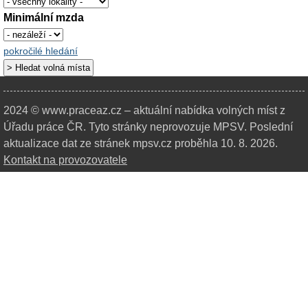
Minimální mzda
pokročilé hledání
2024 © www.praceaz.cz – aktuální nabídka volných míst z
Úřadu práce ČR.
Tyto stránky neprovozuje MPSV. Poslední
aktualizace dat ze stránek mpsv.cz proběhla 10. 8. 2026.
Kontakt na provozovatele