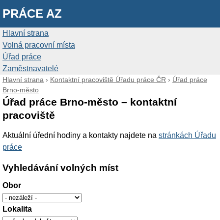
PRÁCE AZ
Hlavní strana
Volná pracovní místa
Úřad práce
Zaměstnavatelé
Hlavní strana
›
Kontaktní pracoviště Úřadu práce ČR
›
Úřad práce
Brno-město
Úřad práce Brno-město – kontaktní
pracoviště
Aktuální úřední hodiny a kontakty najdete na
stránkách Úřadu
práce
Vyhledávání volných míst
Obor
Lokalita