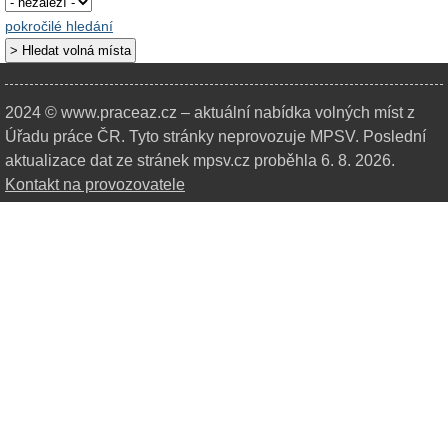
pokročilé hledání
2024 © www.praceaz.cz – aktuální nabídka volných míst z
Úřadu práce ČR.
Tyto stránky neprovozuje MPSV. Poslední
aktualizace dat ze stránek mpsv.cz proběhla 6. 8. 2026.
Kontakt na provozovatele